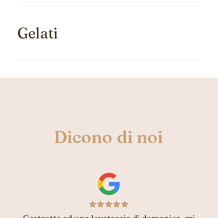
Gelati
Dicono
di
noi
Abbiamo fatto fare la torta per il battesimo.